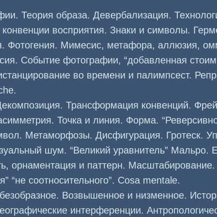
фии. Теория образа. Девербализация. Технолог
конвенции восприятия. Знаки и символы. Герм
. Фотогения. Мимесис, метафора, аллюзия, омм
ссия. Событие фотографии, “добавленная стоим
истанцирование во времени и палимпсест. Реп
che.
Декомпозиция. Трансформация конвенций. Фрей
симметрия. Точка и линия. Форма. “Реверсивно
мвол. Метаморфозы. Дисфигурация. Гротеск. У
уальный шум. “Великий уравнитель” Мальро. E
ь, орнаментация и паттерн. Масштабирование.
я” “не соотносительного”. Cosa mentale.
 безобразное. Возвышенное и низменное. Истор
Географические интерференции. Антропологиче