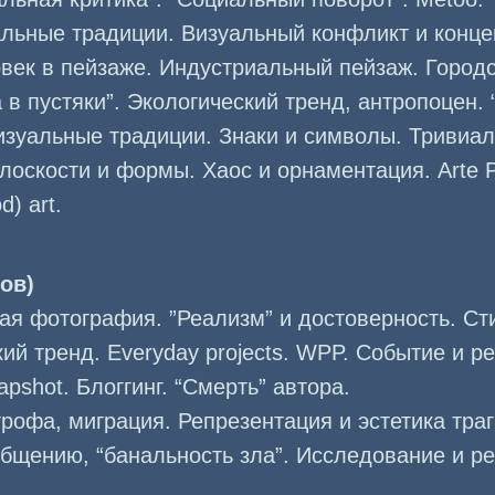
альные традиции. Визуальный конфликт и конц
овек в пейзаже. Индустриальный пейзаж. Город
а в пустяки”. Экологический тренд, антропоцен. “S
изуальные традиции. Знаки и символы. Тривиал
лоскости и формы. Хаос и орнаментация. Arte P
od) art.
ов)
я фотография. ”Реализм” и достоверность. Ст
ий тренд. Everyday projects. WPP. Событие и р
pshot. Блоггинг. “Смерть” автора.
трофа, миграция. Репрезентация и эстетика траг
общению, “банальность зла”. Исследование и р