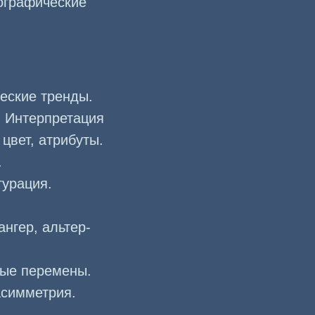
тографические
еские тренды.
. Интерпретация
цвет, атрибуты.
.
гурация.
нгер, альтер-
ные перемены.
асимметрия.