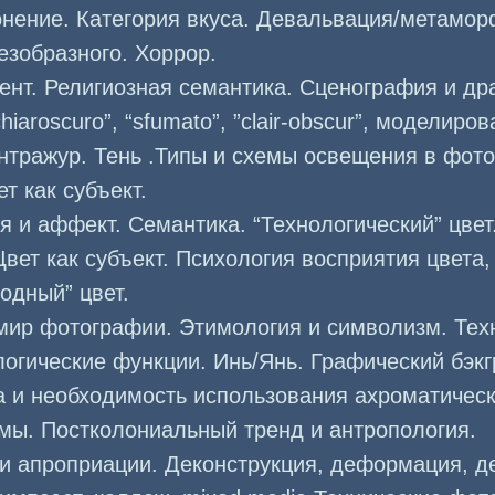
онение. Категория вкуса. Девальвация/метамор
езобразного. Хоррор.
ент. Религиозная семантика. Сценография и др
iaroscuro”, “sfumato”, ”clair-obscur”, моделиро
онтражур. Тень .Типы и схемы освещения в фот
т как субъект.
я и аффект. Семантика. “Технологический” цвет.
вет как субъект. Психология восприятия цвета,
одный” цвет.
мир фотографии. Этимология и символизм. Тех
огические функции. Инь/Янь. Графический бэкг
 и необходимость использования ахроматическ
мы. Постколониальный тренд и антропология.
и апроприации. Деконструкция, деформация, д