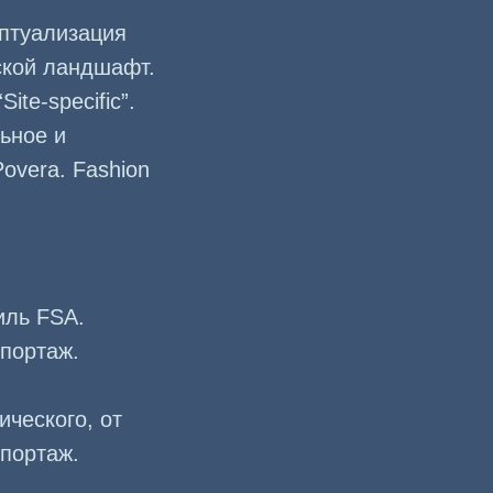
ептуализация
ской ландшафт.
ite-specific”.
ьное и
overa. Fashion
иль FSA.
епортаж.
ического, от
епортаж.