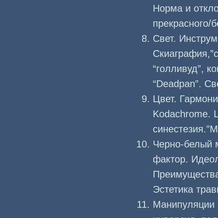
Норма и откл
прекрасного/б
Свет. Инструм
Скиаграфия,”ch
“голливуд”, к
“Deadpan”. Све
Цвет. Гармони
Kodachrome. Ц
синестезия.”М
Черно-белый 
фактор. Идеол
Преимущества
Эстетика трав
Манипуляции 