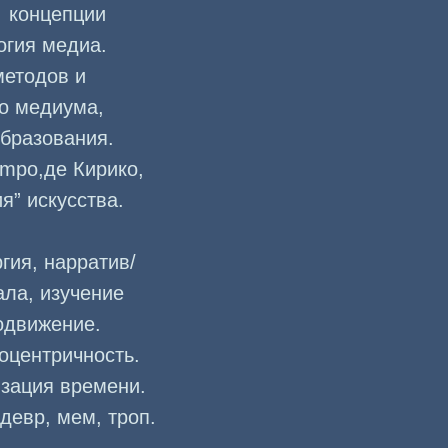
я концепции
огия медиа.
методов и
го медиума,
бразования.
mpo,де Кирико,
” искусства.
гия, нарратив/
ала, изучение
одвижение.
оцентричность.
изация времени.
девр, мем, троп.