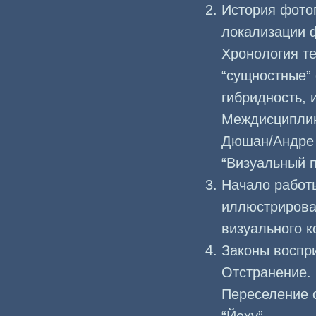
История фото
локализации 
Хронология те
“сущностные”
гибридность,
Междисциплин
Дюшан/Андре 
“Визуальный п
Начало работы
иллюстрирован
визуального к
Законы воспр
Отстранение. 
Переселение о