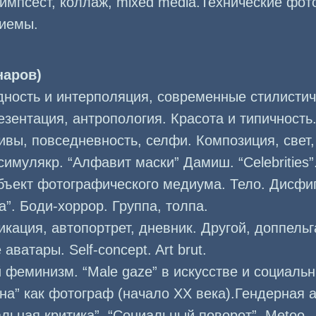
импсест, коллаж, mixed media.Технические фо
риемы.
наров)
дность и интерполяция, современные стилистич
езентация, антропология. Красота и типичность
ивы, повседневность, селфи. Композиция, свет, 
симулякр. “Алфавит маски” Дамиш. “Celebrities”
бъект фотографического медиума. Тело. Дисфи
а”. Боди-хоррор. Группа, толпа.
ация, автопортрет, дневник. Другой, доппельга
аватары. Self-concept. Art brut.
 феминизм. “Male gaze” в искусстве и социаль
а” как фотограф (начало ХХ века).Гендерная 
льная критика”. “Социальный поворот”. Metoo.