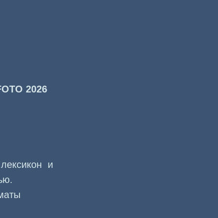
OTO 2026
 лексикон и
ью.
маты