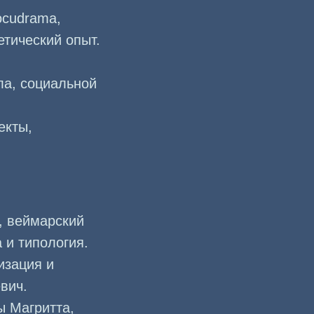
ocudrama,
тический опыт.
ла, социальной
екты,
, веймарский
а и типология.
изация и
вич.
ы Магритта,