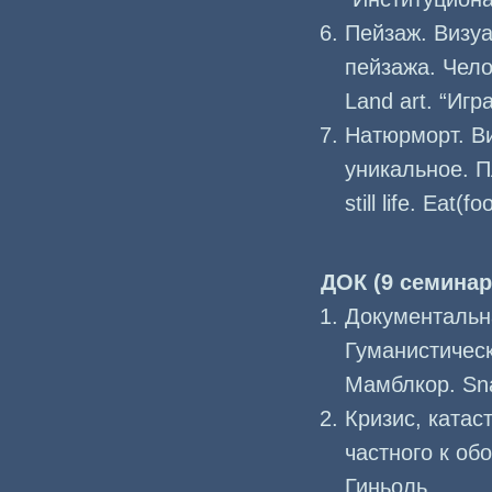
Пейзаж. Визу
пейзажа. Чел
Land art. “Игр
Натюрморт. В
уникальное. П
still life. Eat(fo
ДОК (9 семинар
Документальна
Гуманистическ
Мамблкор. Sna
Кризис, катас
частного к об
Гиньоль.