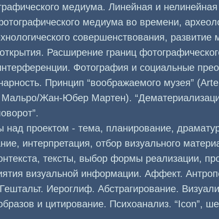
графического медиума. Линейная и нелинейна
фотографического медиума во времени, археол
хнологического совершенствования, развитие 
 открытия. Расширение границ фотографическо
 интерференции. Фотография и социальные прео
арность. Принцип “воображаемого музея” (Arte
Мальро/Жан-Юбер Мартен). “Дематериализация
оворот”.
 над проектом - тема, планирование, драматур
ие, интерпретация, отбор визуального матери
онтекста, тексты, выбор формы реализации, пр
иятия визуальной информации. Аффект. Антроп
Гештальт. Иероглиф. Абстрагирование. Визуал
бразов и цитирование. Психоанализ. “Icon”, ше