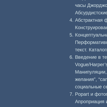
часы Джорджо
Абсурдистски
Абстрактная 
Конструирова
Концептуальн
Перформативно
текст. Катало
Введение в т
Vogue/Harper’
Манипуляции,
желания”, “ca
социальные се
Popart и фот
Апроприация и