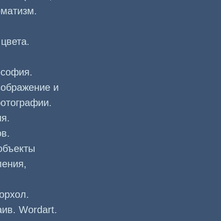
оматизм.
цвета.
ософия.
зображение и
фотографии.
я.
в.
объекты
ления,
орхол.
ив. Wordart.