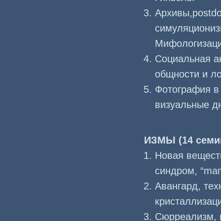
Архивы,postdo
симуляциониз
Мифологизаци
Социальная ан
общности и ло
Фотография в 
визуальные д
ИЗМЫ (14 семи
Новая вещест
синдром, “man
Авангард, тех
кристаллизац
Сюрреализм, 