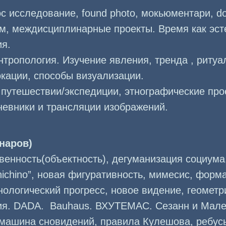
c исследование, found photo, мокьюментари, d
м, междисциплинарные проекты. Время как эсте
я.
тропология. Изучение явления, тренда , ритуа
кации, способы визуализации.
путешествии/экспедиции, этнографические про
невники и трансляции изображений.
наров)
венность(объектность), дегуманизация социума
ichino”, новая фигуративность, мимесис, форм
нологический прогресс, новое видение, геометр
ия. DADA. Bauhaus. ВХУТЕМАС. Сезанн и Мале
машина сновидений, правила Кулешова, ребус