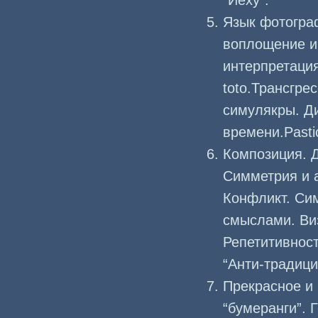
“Йеху”.
Язык фотогра
воплощение и 
интерпретация
toto.Трансгре
симулякры. Д
времени.Pasti
Композиция. 
Симметрия и а
Конфликт. Си
смыслами. Виз
Репетитивност
“Анти-традици
Прекрасное и
“бумеранги”. 