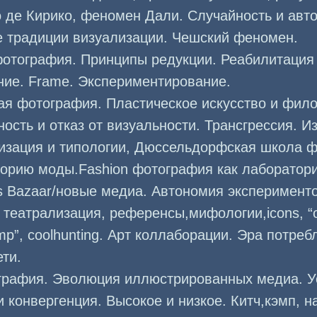
 де Кирико, феномен Дали. Случайность и авт
е традиции визуализации. Чешский феномен.
фотография. Принципы редукции. Реабилитация 
ние. Frame. Экспериментирование.
ая фотография. Пластическое искусство и фил
сть и отказ от визуальности. Трансгрессия. И
гизация и типологии, Дюссельдорфская школа 
еорию моды.Fashion фотография как лаборатори
s Bazaar/новые медиа. Автономия эксперименто
 театрализация, референсы,мифологии,icons, “
mp”, coolhunting. Арт коллаборации. Эра потреб
ти.
ография. Эволюция иллюстрированных медиа. У
 конвергенция. Высокое и низкое. Китч,кэмп, на