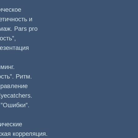
ическое
етичность и
аж. Pars pro
ость”,
резентация
минг.
сть”. Ритм.
правление
yecatchers.
 ”Ошибки”.
ические
ская корреляция.