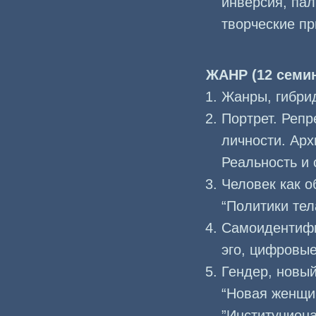
инверсия, пал
творческие п
ЖАНР (12 семи
Жанры, гибри
Портрет. Репр
личности. Арх
Реальность и 
Человек как о
“Политики тел
Самоидентифик
эго, цифровые 
Гендер, новый
“Новая женщин
”Институциона