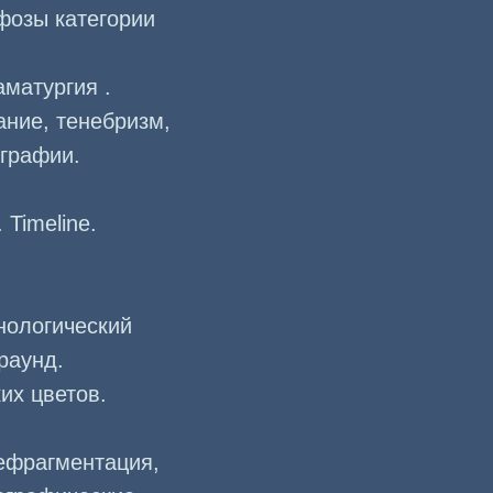
фозы категории
аматургия .
вание, тенебризм,
ографии.
 Timeline.
нологический
раунд.
их цветов.
ефрагментация,