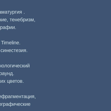
аматургия .
ние, тенебризм,
графии.
. Timeline.
 синестезия.
нологический
раунд.
их цветов.
ефрагментация,
тографические