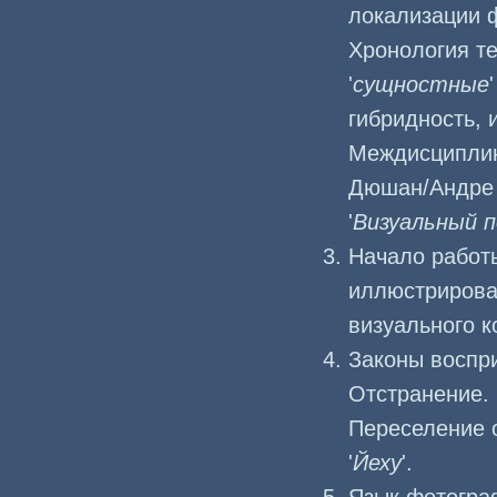
локализации 
Хронология те
'
сущностные
гибридность,
Междисциплин
Дюшан/Андре 
'
Визуальный 
Начало работы
иллюстрирован
визуального к
Законы воспр
Отстранение. 
Переселение о
'
Йеху
'.