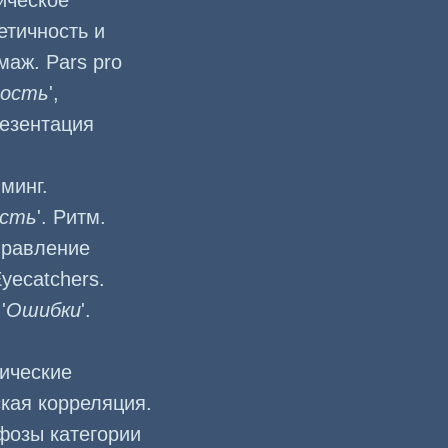
ическое
етичность и
аж. Pars pro
мость
',
резентация
минг.
ость
'. Ритм.
правление
yecatchers.
'
Ошибки
'.
ические
кая корреляция.
фозы категории