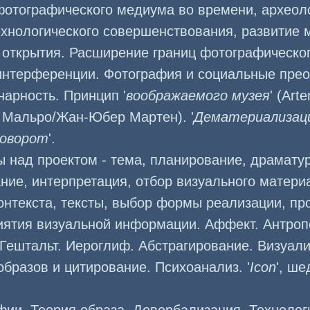
фотографического медиума во времени, археол
хнологического совершенствования, развитие 
' открытия. Расширение границ фотографическо
 интерференции. Фотография и социальные прео
арность. Принцип '
воображаемого музея
' (Art
Мальро/Жан-Юбер Мартен). '
Дематериализац
поворот
'.
 над проектом - тема, планирование, драматур
ие, интерпретация, отбор визуального матери
онтекста, тексты, выбор формы реализации, пр
иятия визуальной информации. Аффект. Антроп
Гештальт. Иероглиф. Абстрагирование. Визуал
бразов и цитирование. Психоанализ. '
Icon
', ше