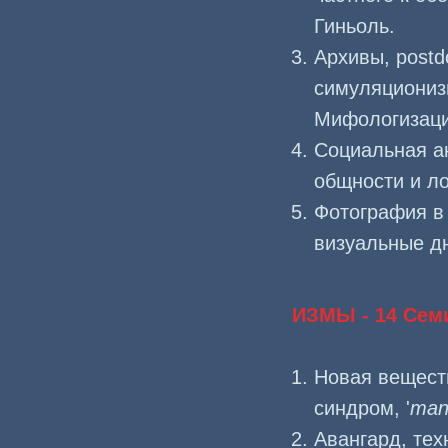
Гиньоль.
Архивы, postd
симуляциониз
Мифологизаци
Социальная ан
общности и ло
Фотография в 
визуальные д
ИЗМЫ - 14 Cем
Новая вещест
синдром, '
man
Авангард, тех