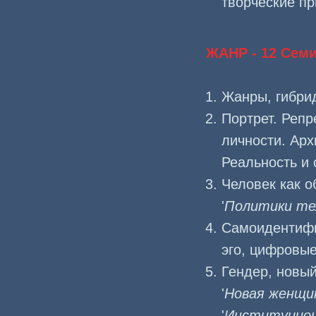
творческие п
ЖАНР - 12 Сем
Жанры, гибри
Портрет. Репр
личности. Арх
Реальность и 
Человек как о
'
Политики те
Самоидентифик
эго, цифровые 
Гендер, новый
'
Новая женщи
'
Институцион