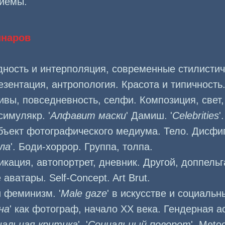
риемы.
инаров
дность и интерполяция, современные стилистич
езентация, антропология. Красота и типичность
ивы, повседневность, селфи. Композиция, свет, 
симулякр. '
Алфавит маски
' Дамиш. '
Celebrities
'.
бъект фотографического медиума. Тело. Дисфи
ла
'. Боди-хоррор. Группа, толпа.
ация, автопортрет, дневник. Другой, доппельга
аватары. Self-Concept. Art Brut.
 феминизм. '
Male gaze
' в искусстве и социаль
на
' как фотограф, начало ХХ века. Гендерная 
альная критика
'. '
Социальный поворот
'. Meto