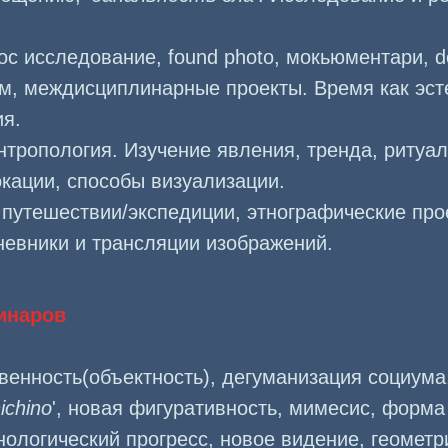
oc исследование, found photo, мокьюментари, 
м, междисциплинарные проекты. Время как эсте
я.
тропология. Изучение явления, тренда, ритуал
кации, способы визуализации.
путешествии/экспедиции, этнографические про
невники и трансляции изображений.
инаров
венность(объектность), дегуманизация социума
ichino
', новая фигуративность, мимесис, форма
нологический прогресс, новое видение, геометр