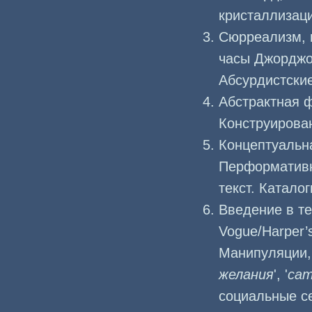
кристаллизац
Сюрреализм, 
часы Джорджо
Абсурдистски
Абстрактная 
Конструирова
Концептуальн
Перформативно
текст. Катало
Введение в те
Vogue/Harper’
Манипуляции, 
желания
', '
ca
социальные се