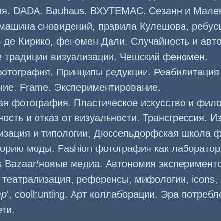
ия. DADA. Bauhaus. ВХУТЕМАС. Сезанн и Мале
машина сновидений, правила Кулешова, ребус
 де Кирико, феномен Дали. Случайность и авт
е традиции визуализации. Чешский феномен.
фотография. Принципы редукции. Реабилитация 
ние. Frame. Экспериментирование.
ая фотография. Пластическое искусство и фил
сть и отказ от визуальности. Трансгрессия. И
гизация и типологии, Дюссельдорфская школа 
орию моды. Fashion фотография как лаборатор
s Bazaar/новые медиа. Автономия эксперименто
театрализация, референсы, мифологии, icons, 
mp
', coolhunting. Арт коллаборации. Эра потребл
ти.