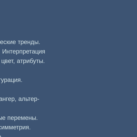
еские тренды.
. Интерпретация
цвет, атрибуты.
гурация.
нгер, альтер-
ные перемены.
асимметрия.
o.