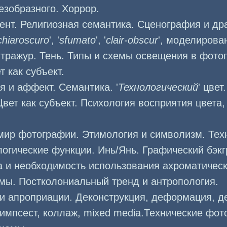
езобразного. Хоррор.
ент. Религиозная семантика. Сценография и др
chiaroscuro
', '
sfumato
', '
clair-obscur
', моделирова
онтражур. Тень. Типы и схемы освещения в фото
ет как субъект.
я и аффект. Семантика. '
Технологический
' цвет
вет как субъект. Психология восприятия цвета,
.
мир фотографии. Этимология и символизм. Тех
огические функции. Инь/Янь. Графический бэкг
 и необходимость использования ахроматическ
мы. Постколониальный тренд и антропология.
и апроприации. Деконструкция, деформация, д
импсест, коллаж, mixed media.Технические фо