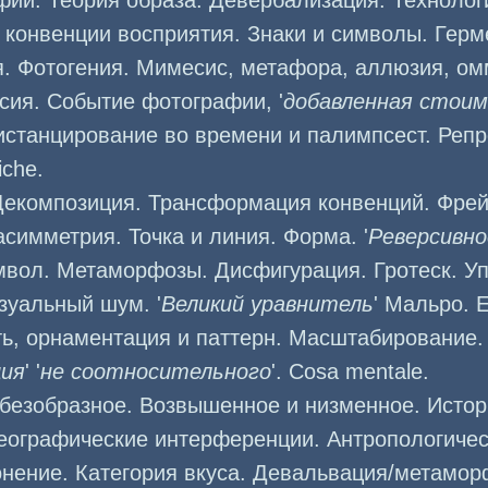
фии. Теория образа. Девербализация. Технолог
конвенции восприятия. Знаки и символы. Герм
. Фотогения. Мимесис, метафора, аллюзия, омм
ссия. Событие фотографии, '
добавленная стои
истанцирование во времени и палимпсест. Реп
iche.
Декомпозиция. Трансформация конвенций. Фрей
симметрия. Точка и линия. Форма. '
Реверсивн
мвол. Метаморфозы. Дисфигурация. Гротеск. У
зуальный шум. '
Великий уравнитель
' Мальро. E
ь, орнаментация и паттерн. Масштабирование. 
ия
' '
не соотносительного
'. Cosa mentale.
 безобразное. Возвышенное и низменное. Истор
 Географические интерференции. Антропологичес
онение. Категория вкуса. Девальвация/метамор