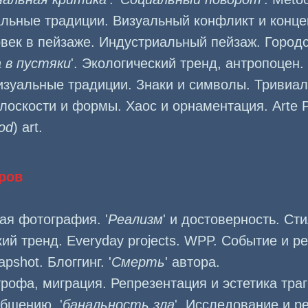
альные традиции. Визуальный конфликт и конц
овек в пейзаже. Индустриальный пейзаж. Город
 в пустяки
'. Экологический тренд, антропоцен. 
изуальные традиции. Знаки и символы. Тривиал
лоскости и формы. Хаос и орнаментация. Arte P
od
) art.
ров
ая фотография. '
Реализм
' и достоверность. Ст
ий тренд. Everyday projects. WPP. Событие и р
shot. Блоггинг. '
Смерть
' автора.
трофа, миграция. Репрезентация и эстетика траг
общению, '
банальность зла
'. Исследование и р