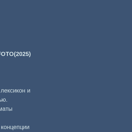
OTO(2025)
лексикон и
ью.
маты
 концепции