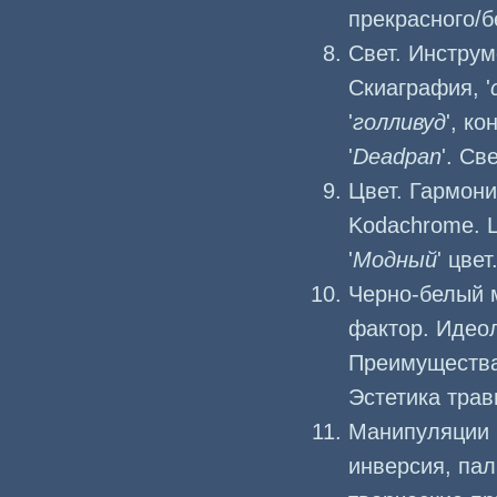
прекрасного/б
Свет. Инструм
Скиаграфия, '
'
голливуд
', к
'
Deadpan
'. Св
Цвет. Гармони
Kodachrome. Ц
'
Модный
' цвет
Черно-белый 
фактор. Идеол
Преимущества
Эстетика трав
Манипуляции 
инверсия, пал