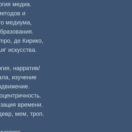
огия медиа.
методов и
го медиума,
бразования.
empo, де Кирико,
ия
' искусства.
гия, нарратив/
ала, изучение
одвижение.
оцентричность.
изация времени.
девр, мем, троп.