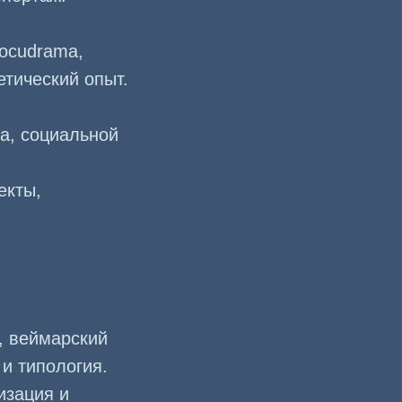
docudrama,
тический опыт.
а, социальной
екты,
, веймарский
 и типология.
изация и