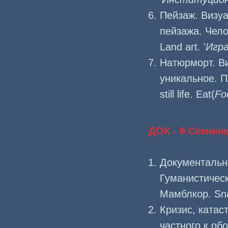
Пейзаж. Визу
пейзажа. Чел
Land art. '
Игра
Натюрморт. В
уникальное. П
still life. Eat(
Fo
ДОК - 9 Семина
Документальн
Гуманистическ
Мамблкор. Snap
Кризис, катас
частного к об