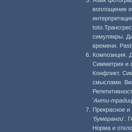
Язык фотогра
воплощение и 
интерпретация
toto.Трансгре
симулякры. Д
времени. Past
Композиция. 
Симметрия и а
Конфликт. Си
смыслами. Ви
Репетитивност
'
Анти-традиц
Прекрасное и
'
бумеранги
'.
Норма и откл