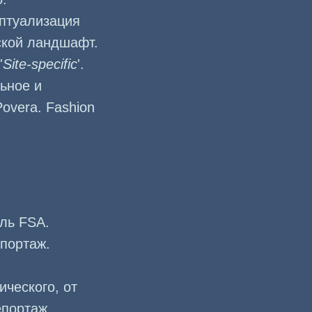
ептуализация
ской ландшафт.
'
Site-specific
'.
ьное и
overa. Fashion
иль FSA.
епортаж.
ического, от
епортаж.