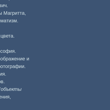
вич.
ы Магритта,
оматизм.
цвета.
ософия.
зображение и
фотографии.
ия.
в.
'
объекты
ения,