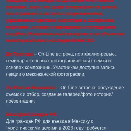
праздник 1-2 ноября, когда семьи чтят память
умерших, веря, что души возвращаются домой,
что отражено в алтарях с подношениями,
украшенных цветами бархатцев и сахарными
черепами , а также в карнавалах и посещениях
кладбищ. Национальный праздник стал объектом
нематериального наследия ЮНЕСКО.
До Приезда
– On-Line встреча, портфолио-ревью,
семинар о способах фотографической съемки и
основах композиции. Участникам доступна запись
лекции о мексиканской фотографии.
По Итогам Воркшопа
– On-Line встреча, обсуждение
съемок и отбор, создание галереи/фото истории/
презентации.
Виза Для Граждан РФ.
Для граждан РФ для въезда в Мексику с
туристическими целями в 2026 году требуется